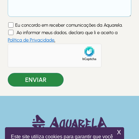
Eu concordo em receber comunicações da Aquarela.
Ao informar meus dados, declaro que li e aceito a
Política de Privacidade
.
x
Este site utiliza cookies para garantir que você
L
I
Y