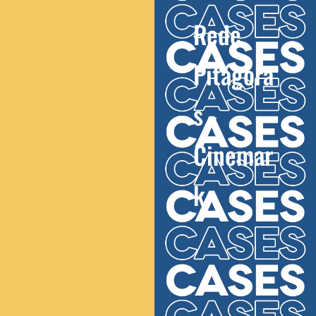
Rede
Pitágora
s -
Cinemar
k