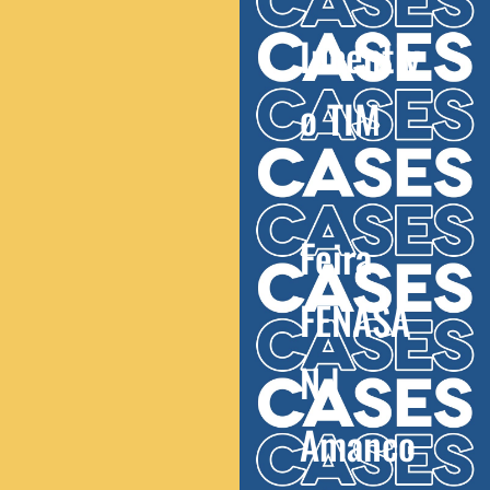
Incentiv
o TIM
Feira
FENASA
N |
Amanco