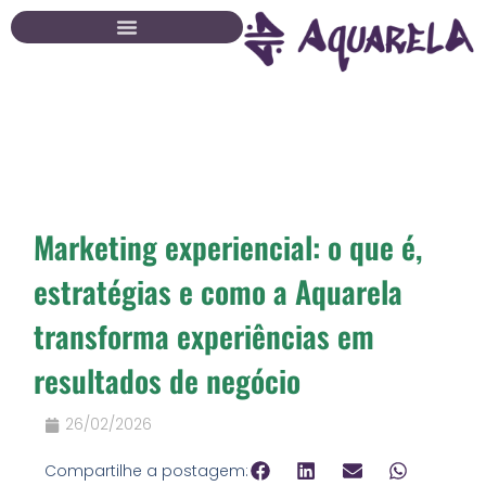
Ir
para
o
conteúdo
Marketing experiencial: o que é,
estratégias e como a Aquarela
transforma experiências em
resultados de negócio
26/02/2026
Compartilhe a postagem: