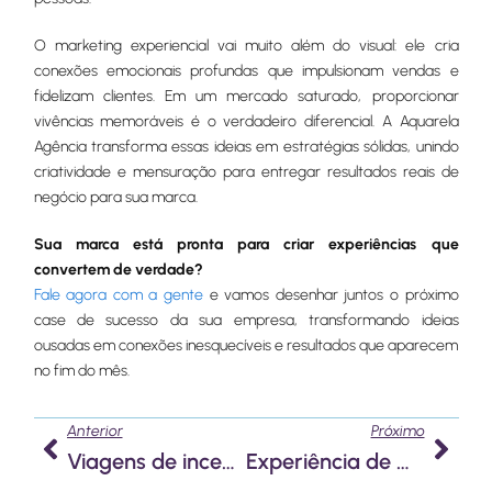
O marketing experiencial vai muito além do visual: ele cria
conexões emocionais profundas que impulsionam vendas e
fidelizam clientes. Em um mercado saturado, proporcionar
vivências memoráveis é o verdadeiro diferencial. A Aquarela
Agência transforma essas ideias em estratégias sólidas, unindo
criatividade e mensuração para entregar resultados reais de
negócio para sua marca.
Sua marca está pronta para criar experiências que
convertem de verdade?
Fale agora com a gente
e vamos desenhar juntos o próximo
case de sucesso da sua empresa, transformando ideias
ousadas em conexões inesquecíveis e resultados que aparecem
no fim do mês.
Anterior
Próx
Anterior
Próximo
Viagens de incentivo para o maior campeonato de futebol do mundo: do escritório à arquibancada em 2026
Experiência de marca: guia para criar ações que geram conexão real com o público