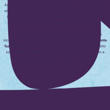
Aqui na
Aquarela Agência
, a gente entende que cada evento é
uma chance de criar
conexão, emoção e resultados reais
. Por
isso, cuidamos de tudo: do planejamento à execução, com
criatividade, estratégia e cuidado nos detalhes.
Seja pra uma convenção, festa de final de ano, viagem de
incentivo ou aquela ativação que faz sua marca brilhar,
a gente
faz acontecer
. Cada projeto que a gente entrega é único, feito
sob medida pra impactar seu público do jeito certo – com a
cara da sua empresa e o coração da nossa.