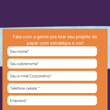
Fala com a gente pra tirar seu projeto do
papel com estratégia e cor!