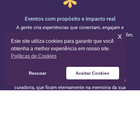
Eventos com propósito e impacto real
A gente cria experiências que conectam, engajam e
x
encantam seu público em qualquer ocasião, do início ao fim.
Este site utiliza cookies para garantir que você
obtenha a melhor experiência em nosso site.
Políticas de Cookies
Viagens de incentivo que marcam
Recusar
Aceitar Cookies
Motivação, reconhecimento e vivências com a nossa
curadoria, que ficam eternamente na memória da sua
equipe.
Live marketing que faz barulho
Ativações criativas, presença de marca vibrante, inovação e