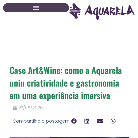
Ir
para
o
conteúdo
Case Art&Wine: como a Aquarela
uniu criatividade e gastronomia
em uma experiência imersiva
27/05/2026
Compartilhe a postagem: