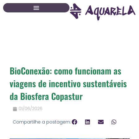
Ir
para
o
conteúdo
BioConexão: como funcionam as
viagens de incentivo sustentáveis
da Biosfera Copastur
01/06/2026
Compartilhe a postagem: