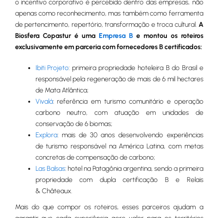
o incentivo corporativo é percebido dentro das empresas, não
apenas como reconhecimento, mas também como ferramenta
de pertencimento, repertório, transformação e troca cultural.
A
Biosfera Copastur é uma
Empresa B
e montou os roteiros
exclusivamente em parceria com fornecedores B certificados:
Ibiti Projeto
: primeira propriedade hoteleira B do Brasil e
responsável pela regeneração de mais de 6 mil hectares
de Mata Atlântica;
Vivalá
: referência em turismo comunitário e operação
carbono neutro, com atuação em unidades de
conservação de 6 biomas;
Explora
: mais de 30 anos desenvolvendo experiências
de turismo responsável na América Latina, com metas
concretas de compensação de carbono;
Las Balsas
: hotel na Patagônia argentina, sendo a primeira
propriedade com dupla certificação B e Relais
& Châteaux.
Mais do que compor os roteiros, esses parceiros ajudam a