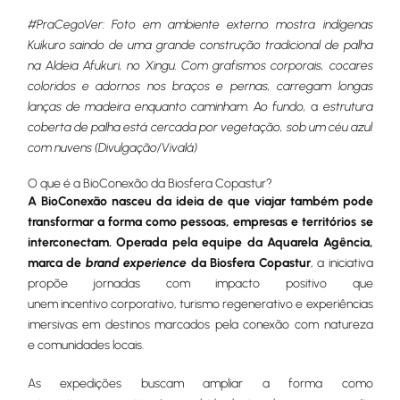
#PraCegoVer: Foto em ambiente externo mostra indígenas
Kuikuro saindo de uma grande construção tradicional de palha
na Aldeia Afukuri, no Xingu. Com grafismos corporais, cocares
coloridos e adornos nos braços e pernas, carregam longas
lanças de madeira enquanto caminham. Ao fundo,
a
estrutura
coberta de palha está cercada por vegetação, sob um céu azul
com nuvens (Divulgação/Vivalá)
O que é a BioConexão da Biosfera Copastur?
A BioConexão nasceu da ideia de que viajar também pode
transformar a forma como pessoas, empresas e territórios se
interconectam.
Operada pela equipe da Aquarela Agência,
marca de
brand experience
da Biosfera Copastur
, a iniciativa
propõe jornadas com impacto positivo que
unem incentivo corporativo, turismo regenerativo e experiências
imersivas em destinos marcados pela conexão com natureza
e comunidades locais.
As expedições buscam ampliar a forma como