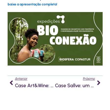
baixe a apresentação completa!
Anterior
Próx
Anterior
Próximo
Case Art&Wine: como a Aquarela uniu criatividade e gastronomia em uma experiência imersiva
Case Sallve: um evento acolhedor para conexão, foco e estratégia