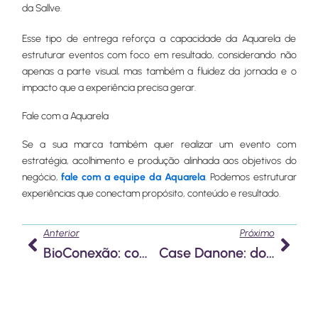
da Sallve.
Esse tipo de entrega reforça a capacidade da Aquarela de
estruturar eventos com foco em resultado, considerando não
apenas a parte visual, mas também a fluidez da jornada e o
impacto que a experiência precisa gerar.
Fale com a Aquarela
Se a sua marca também quer realizar um evento com
estratégia, acolhimento e produção alinhada aos objetivos do
negócio,
fale com a equipe da Aquarela
. Podemos estruturar
experiências que conectam propósito, conteúdo e resultado.
Anterior
Próx
Anterior
Próximo
BioConexão: como funcionam as viagens de incentivo sustentáveis da Biosfera Copastur
Case Danone: dois momentos marcantes de celebração e estratégia produzidos pela Aquarela