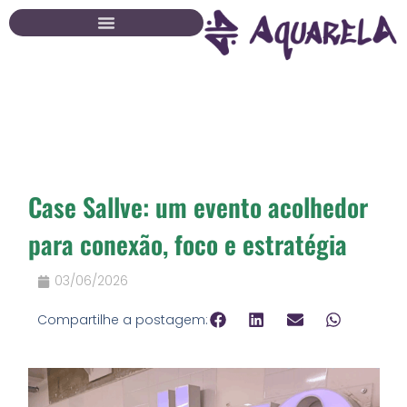
Ir
para
o
conteúdo
Case Sallve: um evento acolhedor
para conexão, foco e estratégia
03/06/2026
Compartilhe a postagem: